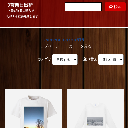
3営業日出荷
検索
本日
8月8日
ご購入で
>
8月13日
に発送致します
camera_cozou515
トップページ
カートを見る
カテゴリ
並べ替え