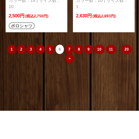
カラー数：14 | サイズ数：
カラー数：20 | サイズ数：
10
1
2,500円
2,630円
(税込2,750円)
(税込2,893円)
ポロシャツ
1
2
3
4
5
6
7
8
9
10
11
...
20
>
camera_cozou515
トップページ
|
特定商取引法
|
オリジナルTシャツ