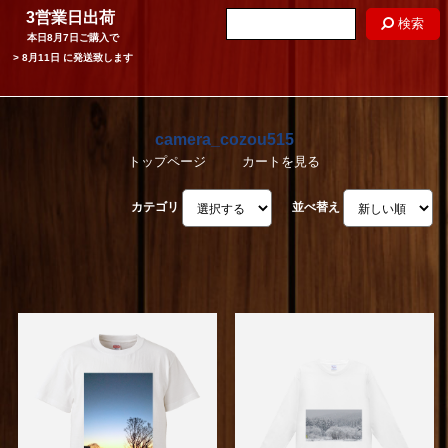
3営業日出荷
検索
本日
8月7日
ご購入で
>
8月11日
に発送致します
camera_cozou515
トップページ
カートを見る
カテゴリ
並べ替え