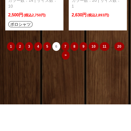
カラー数：14 | サイズ数：
カラー数：20 | サイズ数：
10
1
2,500円
2,630円
(税込2,750円)
(税込2,893円)
ポロシャツ
1
2
3
4
5
6
7
8
9
10
11
...
20
>
camera_cozou515
トップページ
|
特定商取引法
|
オリジナルTシャツ