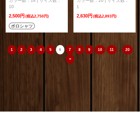
カラー数：14 | サイズ数：
カラー数：20 | サイズ数：
10
1
2,500円
2,630円
(税込2,750円)
(税込2,893円)
ポロシャツ
1
2
3
4
5
6
7
8
9
10
11
...
20
>
camera_cozou515
トップページ
|
特定商取引法
|
オリジナルTシャツ