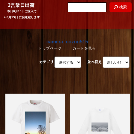
3営業日出荷
検索
本日
8月10日
ご購入で
>
8月19日
に発送致します
camera_cozou515
トップページ
カートを見る
カテゴリ
並べ替え