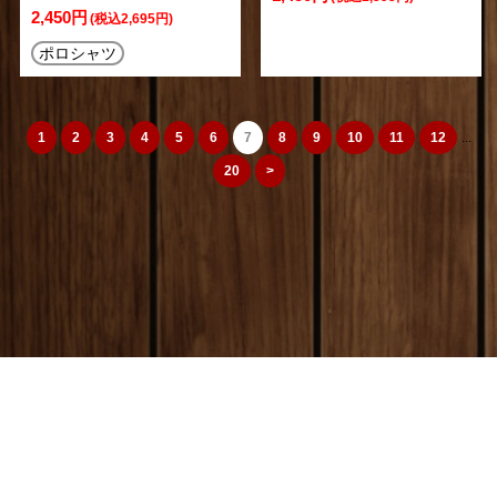
2,450円
(税込2,695円)
ポロシャツ
1
2
3
4
5
6
7
8
9
10
11
12
...
20
>
camera_cozou515
トップページ
|
特定商取引法
|
オリジナルTシャツ