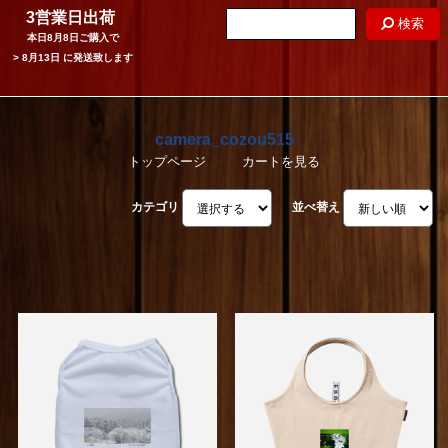
3営業日出荷
検索
本日
8月8日
ご購入で
>
8月13日
に発送致します
camera_cozou515
トップページ
カートを見る
カテゴリ
並べ替え