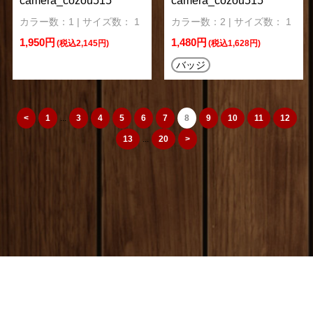
camera_cozou515
camera_cozou515
カラー数：1 | サイズ数： 1
カラー数：2 | サイズ数： 1
1,950円
1,480円
(税込2,145円)
(税込1,628円)
バッジ
<
1
...
3
4
5
6
7
8
9
10
11
12
13
...
20
>
camera_cozou515
トップページ
|
特定商取引法
|
オリジナルTシャツ