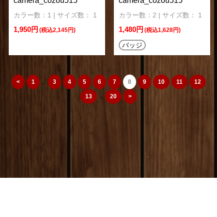
camera_cozou515
camera_cozou515
カラー数：1 | サイズ数： 1
カラー数：2 | サイズ数： 1
1,950円
1,480円
(税込2,145円)
(税込1,628円)
バッジ
<
1
...
3
4
5
6
7
8
9
10
11
12
13
...
20
>
camera_cozou515
トップページ
|
特定商取引法
|
オリジナルTシャツ