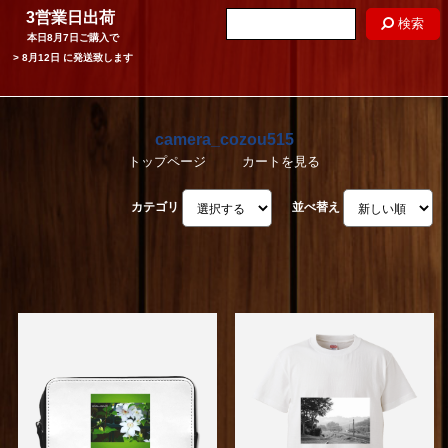
3営業日出荷
検索
本日
8月7日
ご購入で
>
8月12日
に発送致します
camera_cozou515
トップページ
カートを見る
カテゴリ
並べ替え