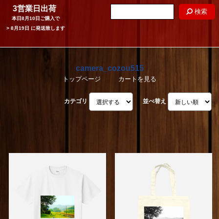
3営業日出荷
検索
本日
8月10日
ご購入で
>
8月19日
に発送致します
camera_cozou515
トップページ
カートを見る
カテゴリ
並べ替え